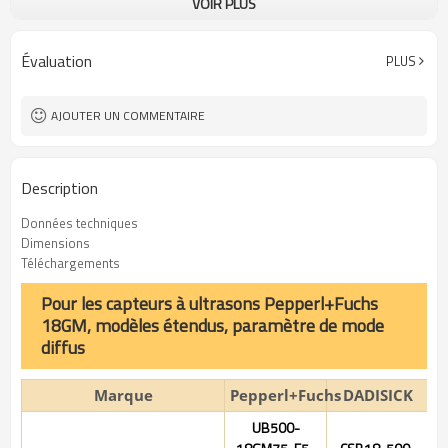
VOIR PLUS
IP67
Niveau de sécurité :
Laiton nickelé
Matériel:
Évaluation
PLUS
AJOUTER UN COMMENTAIRE
Description
Données techniques
Dimensions
Téléchargements
Pour les capteurs à ultrasons Pepperl+Fuchs
18GM, modèles étendus, paramètre de mode
diffus
Marque
Pepperl+Fuchs
DADISICK
UB500-