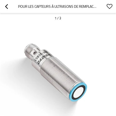
POUR LES CAPTEURS À ULTRASONS DE REMPLACEMENT PEPPERL+FUCHS 18GM, MODÈLES ÉTENDUS, MODE DIFFUS | PLAGE DE DÉTECTION DE 30 MM À 500 MM ET DE 50 MM À 800 MM
1
/
3