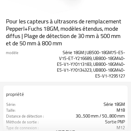
Pour les capteurs à ultrasons de remplacement
Pepperl+Fuchs 18GM, modèles étendus, mode
diffus | Plage de détection de 30 mm à 500 mm
et de 50 mm à 800 mm
Série 18GM | UB500-18GM75-E5-
modèle
V15-ET-Y216689, UB800-18GM40-
E5-V1-Y70113183, UB800-18GM40-
E5-V1-Y70134323, UB800-18GM40-
E5-V1-Y295127
propriété
Série 18GM
Série:
M18
Taille:
30...500 mm / 50...800 mm
Distance de détection :
Sortie PNP
Méthode de sortie :
M12
Type de connexion :