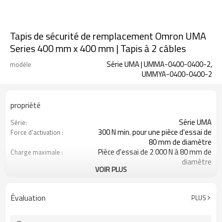
Tapis de sécurité de remplacement Omron UMA
Series 400 mm x 400 mm | Tapis à 2 câbles
Série UMA | UMMA-0400-0400-2,
modèle
UMMYA-0400-0400-2
propriété
Série UMA
Série:
300 N min. pour une pièce d'essai de
Force d'activation :
80 mm de diamètre
Pièce d'essai de 2 000 N à 80 mm de
Charge maximale :
diamètre
VOIR PLUS
50 ms maximum
Temps de réponse :
Polyuréthane
Matériel:
IP65
Degré de protection :
Évaluation
PLUS
CE
Certifications: