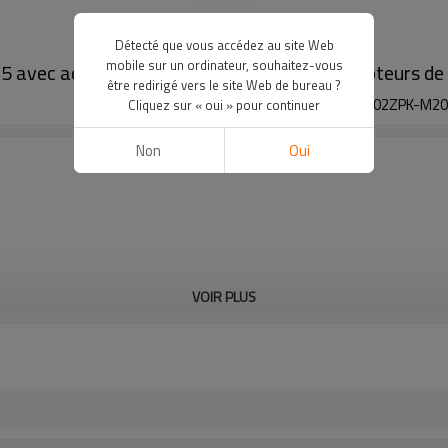
Détecté que vous accédez au site Web
mobile sur un ordinateur, souhaitez-vous
15 avec actionneur séparé 4 contacts Interrupteurs d
être redirigé vers le site Web de bureau ?
Série AZ 415 | AZ 415-02/02ZPK-M2
Cliquez sur « oui » pour continuer
Non
Oui
VOIR PLUS