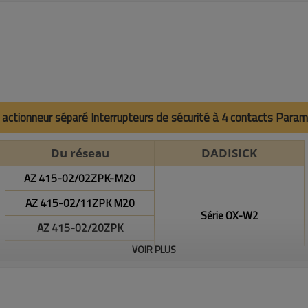
c actionneur séparé Interrupteurs de sécurité à 4 contacts Par
Du réseau
DADISICK
AZ 415-02/02ZPK-M20
AZ 415-02/11ZPK M20
Série OX-W2
AZ 415-02/20ZPK
VOIR PLUS
AZ 415-11/11ZPK-M20
Électromécanique
Électromécanique
Verrouillage mécanique et