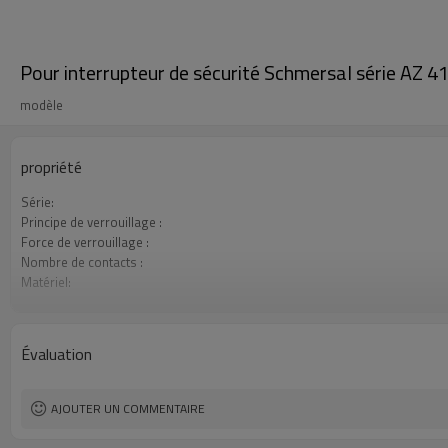
Pour interrupteur de sécurité Schmersal série AZ 4
modèle
propriété
Série:
Principe de verrouillage :
Force de verrouillage :
Nombre de contacts :
Matériel:
Connexion:
Niveau de sécurité :
Certification:
Évaluation
AJOUTER UN COMMENTAIRE