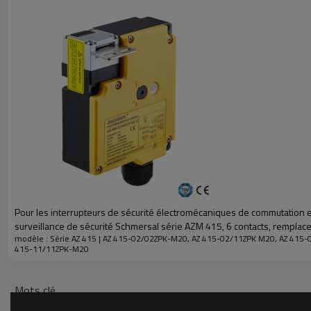
Principe de verrouillage
Nombre de contacts
Force de verrouillage
Vitesse d'approche
Fréquence d'actionnement
Matériel
Connexion
Paramètres techniques
Consommation d'énergie
Pour les interrupteurs de sécurité électromécaniques de commutation 
surveillance de sécurité Schmersal série AZM 415, 6 contacts, rempla
Tension de commutation
modèle : Série AZ 415 | AZ 415-02/02ZPK-M20, AZ 415-02/11ZPK M20, AZ 415-
415-11/11ZPK-M20
Courant de fonctionnement
nominal (tension)
Mots clé
Tension nominale de tenue au