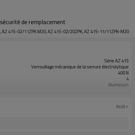
e sécurité de remplacement
0, AZ 415-02/11ZPK M20, AZ 415-02/20ZPK, AZ 415-11/11ZPK-M20
Série AZ 415
Verrouillage mécanique de la serrure électrolytique
400 N
4
Aluminium
M20 x 1,5
IP67
BG, cULus, CCC
PLUS