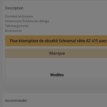
Description
Données techniques
Dimensions/Schéma de câblage
Téléchargements
Accessoires
Pour interrupteur de sécurité Schmersal série AZ 415 ave
Marque
Modèles
Principe du capteur
recommander