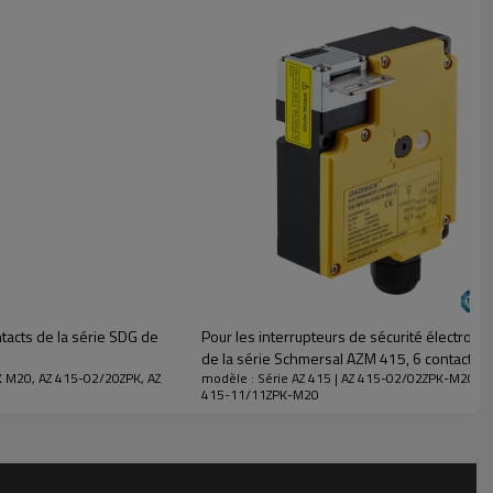
ntacts de la série SDG de
Pour les interrupteurs de sécurité électromé
de la série Schmersal AZM 415, 6 contacts,
K M20, AZ 415-02/20ZPK, AZ
modèle : Série AZ 415 | AZ 415-02/02ZPK-M20, 
415-11/11ZPK-M20