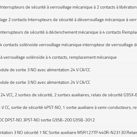
 Interrupteurs de sécurité à verrouillage mécanique à 2 contacts à libérat
illage 2 contacts Interrupteurs de sécurité à déverrouillage mécanique à v
ge Interrupteurs de sécurité à déclenchement mécanique à 4 contacts Rempl
 4 contacts solénoïde verrouillage mécanique interrupteur de verrouillage
é à verrouillage solénoïde à 4 contacts, remplacement mécanique
odule de sortie 3 NO avec alimentation 24 V CA/CC
odule de sortie 3 NO avec alimentation 24 V CA/CC
VCC, 2 sorties de sécurité, 2 sorties auxiliaires, relais de sécurité G9SX
CC, sortie de sécurité 4PST-NO, 1 sortie auxiliaire à semi-conducteurs, r
/VDC DPST-NO 3PST-NO sortie G9SB-200 G9SB-3012
tation 3 NO sécurité 1 NC Sortie auxiliaire MSR127TP 440R-N23130 Relais