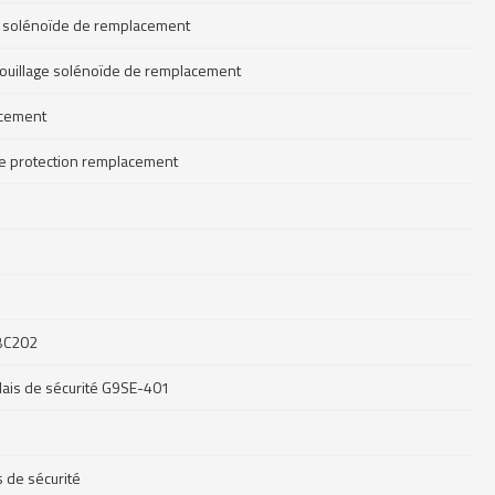
ion solénoïde de remplacement
errouillage solénoïde de remplacement
acement
 de protection remplacement
-BC202
elais de sécurité G9SE-401
 de sécurité