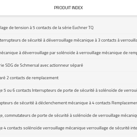
PRODUIT INDEX
llage de tension à 5 contacts de la série Euchner TQ
Interrupteurs de sécurité à déverrouillage mécanique à 3 contacts à verrou
é mécanique à déverrouillage par solénoïde à verrouillage mécanique de re
série SDG de Schmersal avec actionneur séparé
paré 2 contacts de remplacement
ge 5 ou 6 contacts Interrupteurs de porte de sécurité à solénoïde de verr
errupteurs de sécurité à déclenchement mécanique à 4 contacts Remplaceme
age, commutateurs de porte de sécurité à solénoïde de verrouillage mécani
ge 4 contacts solénoïde verrouillage mécanique verrouillage de sécurité i